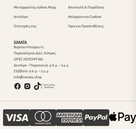
Μεταφραστής κώδικα Μορς
Αποστολή & Παράδοση
Ιστολόγιο
Απόρρητο και Cookies
Οι Ιστορίες σας
Όροι και Προϋποθέσεις
SIMATA
Βορείου Ηπείρου 10,
Παρεκκλησιά 4520, Κύπρος
ΩΡΕΣ ΛΕΙΤΟΥΡΓΙΑΣ:
Δευτέρα – Παρασκευή: 9 π.μ. – 5 μ.μ
Σάββατο: 9 π.μ. – 2 μ.μ.
info@simata.shop
Γίνετε μέλος
Κοινότητα