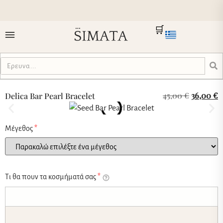
🛒
45,00
€
36,00
€
Delica Bar Pearl Bracelet
Μέγεθος
*
Τι θα πουν τα κοσμήματά σας
*