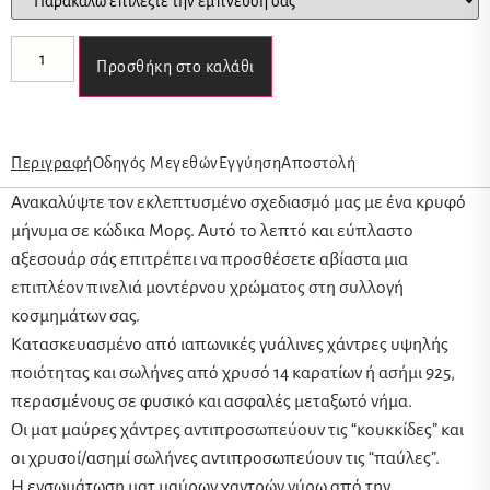
Προσθήκη στο καλάθι
Περιγραφή
Οδηγός Μεγεθών
Εγγύηση
Αποστολή
Ανακαλύψτε τον εκλεπτυσμένο σχεδιασμό μας με ένα κρυφό
μήνυμα σε κώδικα Μορς. Αυτό το λεπτό και εύπλαστο
αξεσουάρ σάς επιτρέπει να προσθέσετε αβίαστα μια
επιπλέον πινελιά μοντέρνου χρώματος στη συλλογή
κοσμημάτων σας.
Κατασκευασμένο από ιαπωνικές γυάλινες χάντρες υψηλής
ποιότητας και σωλήνες από χρυσό 14 καρατίων ή ασήμι 925,
περασμένους σε φυσικό και ασφαλές μεταξωτό νήμα.
Οι ματ μαύρες χάντρες αντιπροσωπεύουν τις “κουκκίδες” και
οι χρυσοί/ασημί σωλήνες αντιπροσωπεύουν τις “παύλες”.
Η ενσωμάτωση ματ μαύρων χαντρών γύρω από την