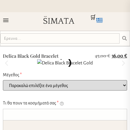
🛒
45,00
€
36,00
€
Delica Black Gold Bracelet
Μέγεθος
*
Τι θα πουν τα κοσμήματά σας
*