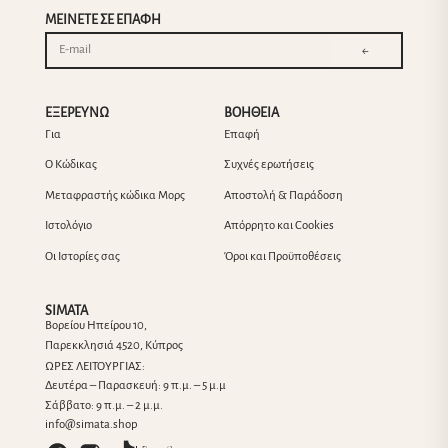
ΜΕΙΝΕΤΕ ΣΕ ΕΠΑΦΗ
←
ΕΞΕΡΕΥΝΩ
ΒΟΗΘΕΙΑ
Για
Επαφή
Ο Κώδικας
Συχνές ερωτήσεις
Μεταφραστής κώδικα Μορς
Αποστολή & Παράδοση
Ιστολόγιο
Απόρρητο και Cookies
Οι Ιστορίες σας
Όροι και Προϋποθέσεις
SIMATA
Βορείου Ηπείρου 10,
Παρεκκλησιά 4520, Κύπρος
ΩΡΕΣ ΛΕΙΤΟΥΡΓΙΑΣ:
Δευτέρα – Παρασκευή: 9 π.μ. – 5 μ.μ
Σάββατο: 9 π.μ. – 2 μ.μ.
info@simata.shop