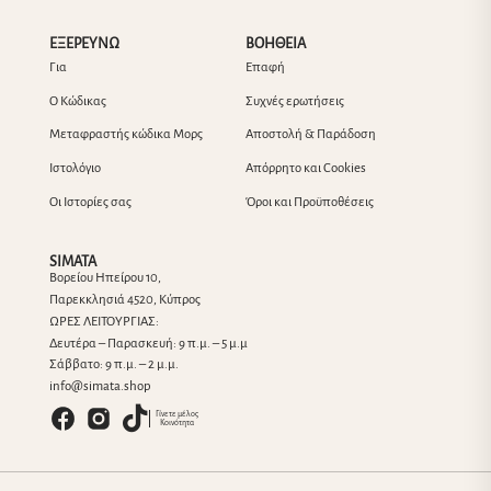
ΕΞΕΡΕΥΝΩ
ΒΟΗΘΕΙΑ
Για
Επαφή
Ο Κώδικας
Συχνές ερωτήσεις
Μεταφραστής κώδικα Μορς
Αποστολή & Παράδοση
Ιστολόγιο
Απόρρητο και Cookies
Οι Ιστορίες σας
Όροι και Προϋποθέσεις
SIMATA
Βορείου Ηπείρου 10,
Παρεκκλησιά 4520, Κύπρος
ΩΡΕΣ ΛΕΙΤΟΥΡΓΙΑΣ:
Δευτέρα – Παρασκευή: 9 π.μ. – 5 μ.μ
Σάββατο: 9 π.μ. – 2 μ.μ.
info@simata.shop
Γίνετε μέλος
Κοινότητα