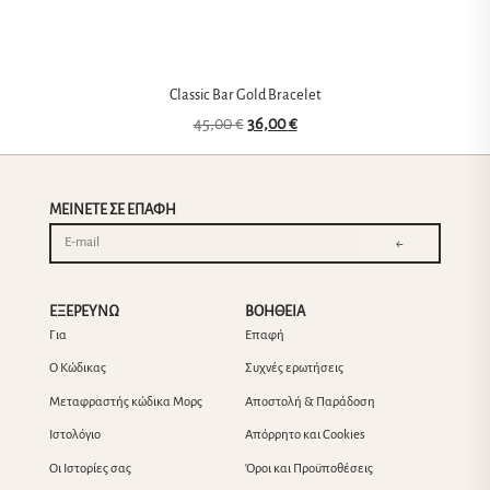
Classic Bar Gold Bracelet
45,00
€
36,00
€
ΜΕΙΝΕΤΕ ΣΕ ΕΠΑΦΗ
←
ΕΞΕΡΕΥΝΩ
ΒΟΗΘΕΙΑ
Για
Επαφή
Ο Κώδικας
Συχνές ερωτήσεις
Μεταφραστής κώδικα Μορς
Αποστολή & Παράδοση
Ιστολόγιο
Απόρρητο και Cookies
Οι Ιστορίες σας
Όροι και Προϋποθέσεις